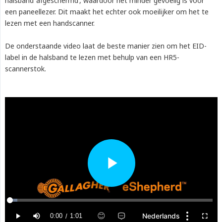
halsband ‘afgeschermd’, waardoor het minder gevoelig is voor
een paneellezer. Dit maakt het echter ook moeilijker om het te
lezen met een handscanner.
De onderstaande video laat de beste manier zien om het EID-
label in de halsband te lezen met behulp van een HR5-
scannerstok.