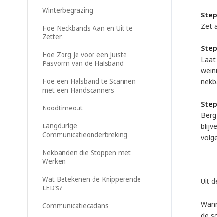
Winterbegrazing
Step
Zet 
Hoe Neckbands Aan en Uit te
Zetten
Step
Hoe Zorg Je voor een Juiste
Laat
Pasvorm van de Halsband
weini
Hoe een Halsband te Scannen
nekba
met een Handscanners
Step
Noodtimeout
Berg
Langdurige
blijv
Communicatieonderbreking
volg
Nekbanden die Stoppen met
Werken
Wat Betekenen de Knipperende
Uit d
LED’s?
Wann
Communicatiecadans
de s