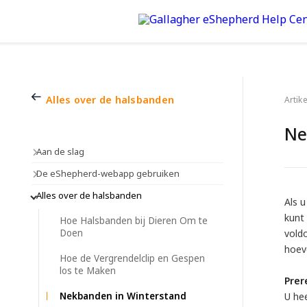
Alles over de halsbanden
Artik
Ne
Aan de slag
De eShepherd-webapp gebruiken
Alles over de halsbanden
Als 
kunt 
Hoe Halsbanden bij Dieren Om te
Doen
vold
hoev
Hoe de Vergrendelclip en Gespen
los te Maken
Prer
Nekbanden in Winterstand
U hee