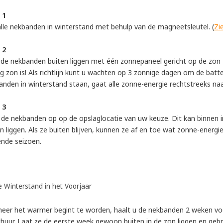
 1
alle nekbanden in winterstand met behulp van de magneetsleutel. (
Zie
 2
 de nekbanden buiten liggen met één zonnepaneel gericht op de zon — 
g zon is! Als richtlijn kunt u wachten op 3 zonnige dagen om de batt
nden in winterstand staan, gaat alle zonne-energie rechtstreeks naar
 3
 de nekbanden op op de opslaglocatie van uw keuze. Dit kan binnen i
en liggen. Als ze buiten blijven, kunnen ze af en toe wat zonne-energ
ende seizoen.
e Winterstand in het Voorjaar
eer het warmer begint te worden, haalt u de nekbanden 2 weken voor
chuur. Laat ze de eerste week gewoon buiten in de zon liggen en ge