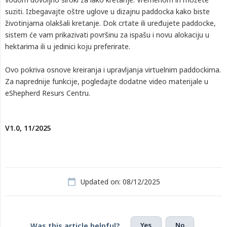
suziti. Izbegavajte oštre uglove u dizajnu paddocka kako biste
životinjama olakšali kretanje. Dok crtate ili uređujete paddocke,
sistem će vam prikazivati površinu za ispašu i novu alokaciju u
hektarima ili u jedinici koju preferirate.
Ovo pokriva osnove kreiranja i upravljanja virtuelnim paddockima.
Za naprednije funkcije, pogledajte dodatne video materijale u
eShepherd Resurs Centru.
V1.0, 11/2025
Updated on: 08/12/2025
Yes
No
Was this article helpful?