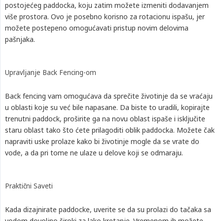
postojećeg paddocka, koju zatim možete izmeniti dodavanjem
više prostora. Ovo je posebno korisno za rotacionu ispašu, jer
možete postepeno omogućavati pristup novim delovima
pašnjaka.
Upravljanje Back Fencing-om
Back fencing vam omogućava da sprečite životinje da se vraćaju
u oblasti koje su već bile napasane. Da biste to uradili, kopirajte
trenutni paddock, proširite ga na novu oblast ispaše i isključite
staru oblast tako što ćete prilagoditi oblik paddocka. Možete čak
napraviti uske prolaze kako bi životinje mogle da se vrate do
vode, a da pri tome ne ulaze u delove koji se odmaraju.
Praktični Saveti
Kada dizajnirate paddocke, uverite se da su prolazi do tačaka sa
vodom dovoljno široki za lako kretanje. Vremenom ih možete