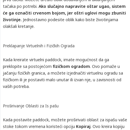
tačaka po potrebi.
Ako slučajno napravite oštar ugao, sistem 
će ga označiti crvenom bojom, jer oštri uglovi mogu zbuniti 
životinje.
Jednostavno podesite oblik kako biste životinjama
olakšali kretanje.
Preklapanje Virtuelnih i Fizičkih Ograda
Kada kreirate virtuelni paddock, imate mogućnost da ga
preklopite sa postojećom
fizičkom ogradom
. Ovo pomaže u
jačanju fizičkih granica, a možete izjednačiti virtuelnu ogradu sa
fizičkom ili je postaviti malo unutar ili izvan nje, u zavisnosti od
vaših potreba.
Proširivanje Oblasti za Is pašu
Kada postavite paddock, možete proširivati oblast za ispašu vaše
stoke tokom vremena koristeći opciju
Kopiraj
. Ovo kreira kopiju