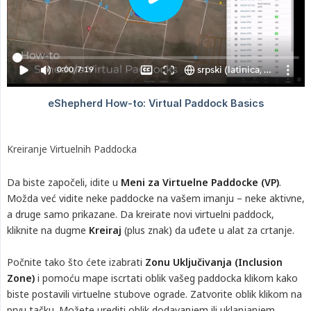
Kreiranje Virtuelnih Paddocka
Da biste započeli, idite u
Meni za Virtuelne Paddocke (VP)
.
Možda već vidite neke paddocke na vašem imanju – neke aktivne,
a druge samo prikazane. Da kreirate novi virtuelni paddock,
kliknite na dugme
Kreiraj
(plus znak) da uđete u alat za crtanje.
Počnite tako što ćete izabrati
Zonu Uključivanja (Inclusion 
Zone)
i pomoću mape iscrtati oblik vašeg paddocka klikom kako
biste postavili virtuelne stubove ograde. Zatvorite oblik klikom na
prvu tačku. Možete urediti oblik dodavanjem ili uklanjanjem