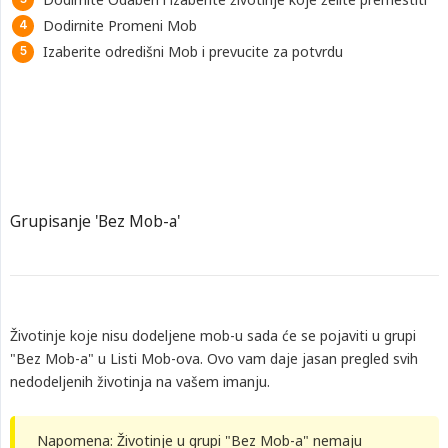
Dodirnite Promeni Mob
Izaberite odredišni Mob i prevucite za potvrdu
Grupisanje 'Bez Mob-a'
Životinje koje nisu dodeljene mob-u sada će se pojaviti u grupi
"Bez Mob-a" u Listi Mob-ova. Ovo vam daje jasan pregled svih
nedodeljenih životinja na vašem imanju.
Napomena: Životinje u grupi "Bez Mob-a" nemaju