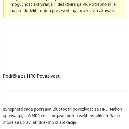
mogućnost aktiviranja ili deaktiviranja VP. Potrebno ih je
najpre dodeliti mob-u pre izvođenja bilo kakvih aktivacija.
Podrška za HR0 Povezivost
eShepherd sada podržava Bluetooth povezivost sa HR0. Nakon
uparivanja, vaš HR0 će se pojaviti pored vaših ostalih uređaja i
može se upravljati direktno iz aplikacije.