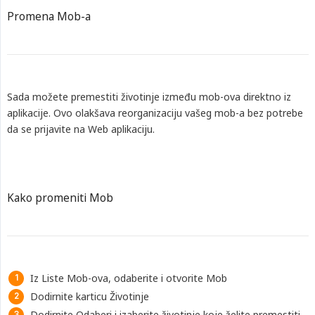
Promena Mob-a
Sada možete premestiti životinje između mob-ova direktno iz
aplikacije. Ovo olakšava reorganizaciju vašeg mob-a bez potrebe
da se prijavite na Web aplikaciju.
Kako promeniti Mob
Iz Liste Mob-ova, odaberite i otvorite Mob
Dodirnite karticu Životinje
Dodirnite Odaberi i izaberite životinje koje želite premestiti