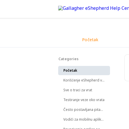
Početak
Back
Categories
Započni svoje putovanje ov
Početak
Korišćenje eShepherd veb aplikacije
Sve o traci za vrat
Testiranje veze oko vrata
Često postavljana pitanja
Vodiči za mobilnu aplikaciju