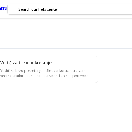
Vodič za brzo pokretanje
de!
Vodič za brzo pokretanje – Sledeći koraci daju vam
veoma kratku i jasnu listu aktivnosti koje je potrebno
da uradite kako biste pokrenuli eShepherd! Za više
informacija, skrolujte niz stranicu da biste pronašli
opis za svaki korak. Punite ogrlice solarnom energijom
(2 – 3 dana). Instalirajte baznu stanicu (ako je
primenljivo). Upoznajte se sa osnovnim radom
eShepherd veb aplikacije. Izvadite ogrlice iz hibernacije
(ili ih uključite). Potvrdite da sve komuniciraju sa
platformom i