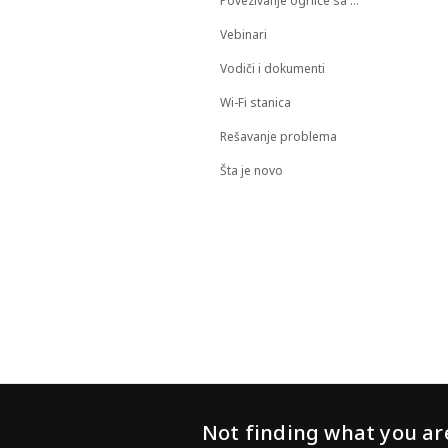
Povezivanje ogrlice sa životinjom
Vebinari
Vodiči i dokumenti
Wi-Fi stanica
Rešavanje problema
Šta je novo
Not finding what you are