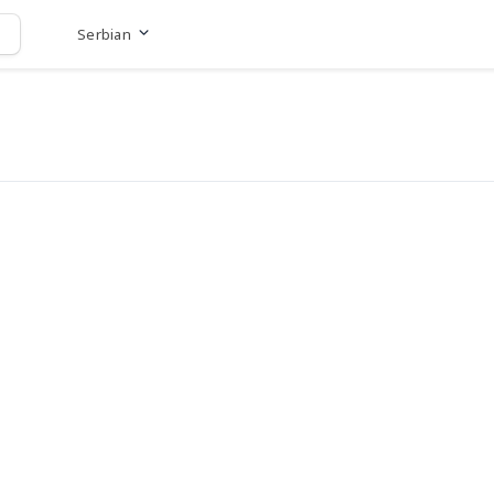
Serbian
Go to website