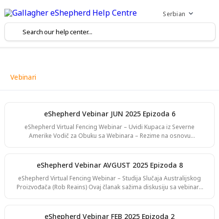
Serbian
Vebinari
eShepherd Vebinar JUN 2025 Epizoda 6
eShepherd Virtual Fencing Webinar – Uvidi Kupaca iz Severne
Amerike Vodič za Obuku sa Webinara – Rezime na osnovu
transkripta Ovaj članak rezimira webinar za kupce iz Severne
Amerike, na kojem su učestvovali rančeri i proizvođači mleka koji
koriste eShepherd u različitim okruženjima. Sesija je obuhvatila
eShepherd Vebinar AVGUST 2025 Epizoda 8
iskustva korisnika, strategije ispaše, metode obuke, poboljšanje
eShepherd Virtual Fencing Webinar – Studija Slučaja Australijskog
radne efikasnosti i demonstraciju dizajna virtuelnih pašnjaka i
Proizvođača (Rob Reains) Ovaj članak sažima diskusiju sa vebinara
principa premještanja. Uvod Webinar je o
između Marka Dempseyja (menadžer razvoja poslovanja eShepherd
za Australiju) i proizvođača iz mešovite poljoprivrede u Queenslandu
Rob Reainsa, koji je podelio svoje praktično iskustvo korišćenja
eShepherd Vebinar FEB 2025 Epizoda 2