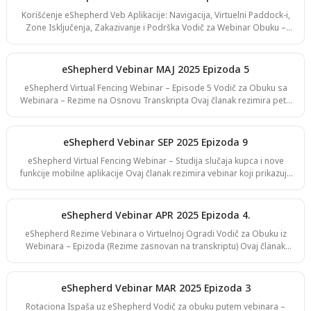
eShepherd virtuelne ograde na velikim površinama suvog i
Korišćenje eShepherd Veb Aplikacije: Navigacija, Virtuelni Paddock-i,
navodnjavanog ratarskog zemljišta. Teme su uključivale kontekst
Zone Isključenja, Zakazivanje i Podrška Vodič za Webinar Obuku –
farme, korišćenje neograđenih po
Februar 2025 Ovaj vodič rezimira ključne teme obuke iz eShepherd
Virtual Fencing Webinar-a – Epizoda 2 (Februar 2025). Objašnjava
kako da se krećete kroz eShepherd Veb Aplikaciju, kako da kreirate i
eShepherd Vebinar MAJ 2025 Epizoda 5
upravljate virtuelnim paddock-ima, dizajnirate zone isključenja,
eShepherd Virtual Fencing Webinar – Episode 5 Vodič za Obuku sa
zakazujete rotacije, efikasno obučavate životinje i pristupate
Webinara – Rezime na Osnovu Transkripta Ovaj članak rezimira petu
resursima podrške.
epizodu eShepherd Virtual Fencing serije webinara, sa ažuriranjima
Gallagher tima, iskustvima proizvođača iz Australije i Sjedinjenih
Država, kao i uvidima u integraciju virtuelnog ograđivanja, merenja
eShepherd Vebinar SEP 2025 Epizoda 9
težine na pašnjaku (StrongBō AutoWeigher) i naprednih sistema
eShepherd Virtual Fencing Webinar – Studija slučaja kupca i nove
ispaše. Sesija je uključivala prezentacije od: Mark Dempsey – Men
funkcije mobilne aplikacije Ovaj članak rezimira vebinar koji prikazuje
nove mogućnosti u eShepherd mobilnoj aplikaciji, zajedno sa
detaljnom studijom slučaja kupca Kev-a iz Zapadne Australije, koji je
podelio svoje iskustvo primene virtuelnog ograđivanja za krava–tele
eShepherd Vebinar APR 2025 Epizoda 4.
sistem, rotacionu ispašu i upravljanje stokom na više blokova. Uvod
eShepherd Rezime Vebinara o Virtuelnoj Ogradi Vodič za Obuku iz
Sesija je započela demonstracijom novih alata u mobilnoj aplikaciji, a
Webinara – Epizoda (Rezime zasnovan na transkriptu) Ovaj članak
zat
rezimira ključne teme, uvide korisnika, praktične demonstracije i Q&A
trenutke iz eShepherd webinara o virtuelnoj ogradi. Sesija je
obuhvatila osnovnu navigaciju platforme, postavljanje virtuelnih
eShepherd Vebinar MAR 2025 Epizoda 3
pašnjaka, trening životinja, iskorišćenost paše, napredne strategije
Rotaciona Ispaša uz eShepherd Vodič za obuku putem vebinara –
kretanja i studije slučaja iz stvarnog sveta sa proizvođačima iz SAD-a