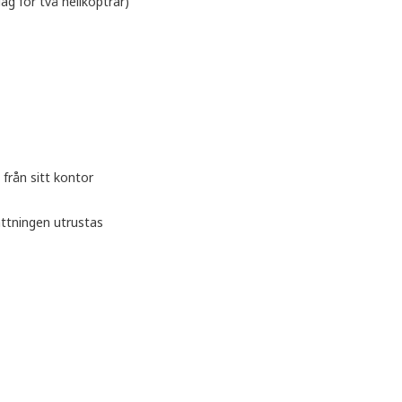
g för två helikoptrar)
från sitt kontor
ättningen utrustas