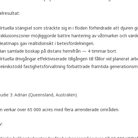
lresultat:
irtuella stängsel som sträckte sig in i floden förhindrade att djuren g
xklusionszoner möjliggjorde bättre hantering av våtmarker och värde
eatmaps gav realtidsinsikt i betesfördelningen.
Han samlade boskap på distans hemifrån — 4 timmar bort.
irtuella drivgångar effektiviserade tillgången till fållor vid planerat arb
eknikstödd fastighetsförvaltning förbättrade framtida generationsmö
tudie 3: Adrian (Queensland, Australien)
an verkar över 65 000 acres med flera arrenderade områden.
v: