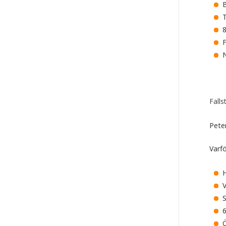
B
T
F
N
Falls
Peter
Varfö
H
V
S
6
Ö