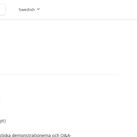
Swedish
Gå till hemsida
l
pt)
raktiska demonstrationerna och Q&A-