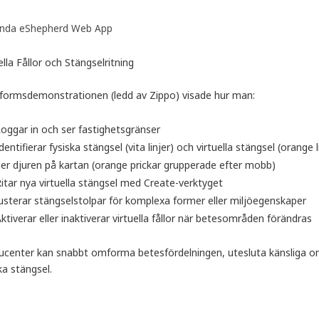
nda eShepherd Web App
ella Fållor och Stängselritning
tformsdemonstrationen (ledd av Zippo) visade hur man:
oggar in och ser fastighetsgränser
dentifierar fysiska stängsel (vita linjer) och virtuella stängsel (orange l
er djuren på kartan (orange prickar grupperade efter mobb)
itar nya virtuella stängsel med Create-verktyget
usterar stängselstolpar för komplexa former eller miljöegenskaper
ktiverar eller inaktiverar virtuella fållor när betesområden förändras
ucenter kan snabbt omforma betesfördelningen, utesluta känsliga o
ka stängsel.