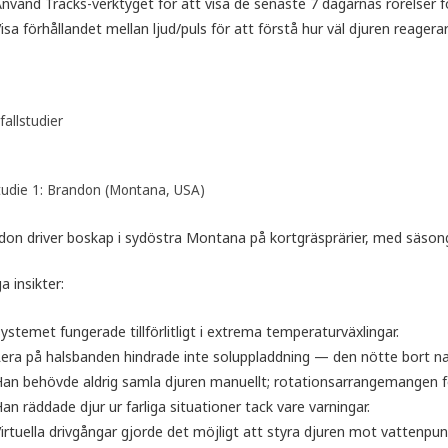
nvänd Tracks-verktyget för att visa de senaste 7 dagarnas rörelser fö
isa förhållandet mellan ljud/puls för att förstå hur väl djuren reagerar
allstudier
studie 1: Brandon (Montana, USA)
don driver boskap i sydöstra Montana på kortgräsprärier, med säson
ga insikter:
ystemet fungerade tillförlitligt i extrema temperaturväxlingar.
era på halsbanden hindrade inte soluppladdning — den nötte bort natu
an behövde aldrig samla djuren manuellt; rotationsarrangemangen för
an räddade djur ur farliga situationer tack vare varningar.
irtuella drivgångar gjorde det möjligt att styra djuren mot vattenpu