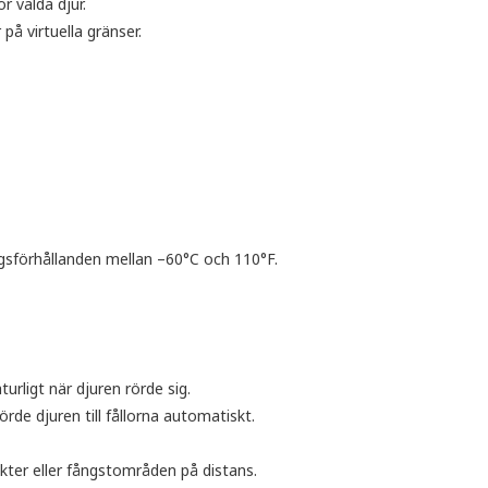
r valda djur.
 på virtuella gränser.
gsförhållanden mellan –60°C och 110°F.
rligt när djuren rörde sig.
de djuren till fållorna automatiskt.
nkter eller fångstområden på distans.