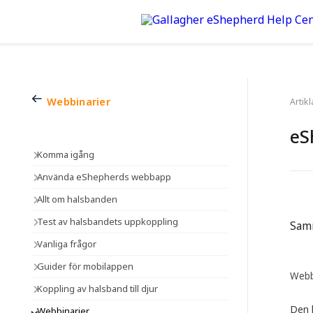
Webbinarier
Artik
eS
Komma igång
Använda eShepherds webbapp
Allt om halsbanden
Test av halsbandets uppkoppling
Samm
Vanliga frågor
Guider för mobilappen
Webb
Koppling av halsband till djur
Den 
Webbinarier