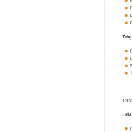
M
F
Ö
Tidi
B
L
T
Träni
I alla
D