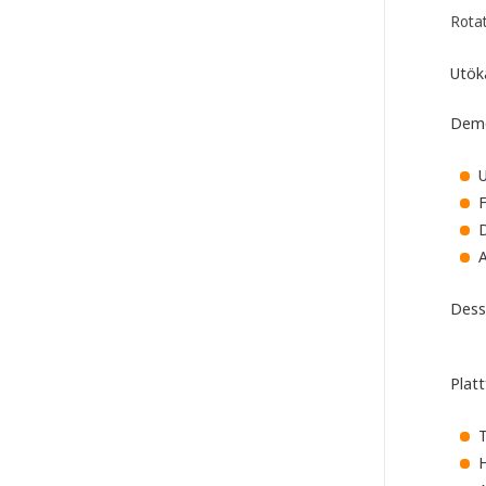
Rotat
Utök
Demo
U
F
D
A
Dessa
Plat
T
H