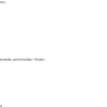
ren.
erande vattennivåer i floden.
te