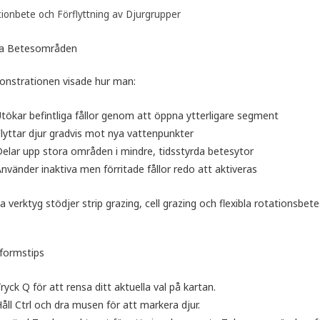
ionbete och Förflyttning av Djurgrupper
a Betesområden
nstrationen visade hur man:
tökar befintliga fållor genom att öppna ytterligare segment
lyttar djur gradvis mot nya vattenpunkter
elar upp stora områden i mindre, tidsstyrda betesytor
nvänder inaktiva men förritade fållor redo att aktiveras
 verktyg stödjer strip grazing, cell grazing och flexibla rotationsbete
tformstips
ryck Q för att rensa ditt aktuella val på kartan.
åll Ctrl och dra musen för att markera djur.