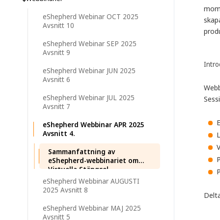
mome
eShepherd Webinar OCT 2025
skapa
Avsnitt 10
produ
eShepherd Webinar SEP 2025
Avsnitt 9
Intro
eShepherd Webinar JUN 2025
Avsnitt 6
Webb
eShepherd Webinar JUL 2025
Sess
Avsnitt 7
eShepherd Webbinar APR 2025
Avsnitt 4.
L
V
Sammanfattning av
P
eShepherd-webbinariet om
Virtuella Stängsel
P
eShepherd Webbinar AUGUSTI
2025 Avsnitt 8
Delta
eShepherd Webbinar MAJ 2025
Avsnitt 5