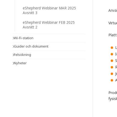
eShepherd Webbinar MAR 2025
Anvä
Avsnitt 3
eShepherd Webbinar FEB 2025
Virtu
Avsnitt 2
Plat
Wi-Fi-station
Guider och dokument
L
I
Felsökning
S
Nyheter
R
J
A
Prod
fysis