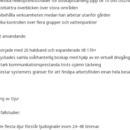
inska helikopterkostnader för boskapssamling (upp till 10 000 USD/da
örbättra överblicken över stora områden
Bibehålla verksamheten medan han arbetar utanför gården
ka kontrollen över flera grupper och vattenpunkter
gt användande:
örjade med 20 halsband och expanderade till 170+
yckades samla svårhanterlig boskap med hjälp av en virtuell drivgång 
Stark kommunikationsprestanda trots ojämn täckning
estar systemets gränser för att finslipa arbetsflöden innan hela bes
ng av Djur
 fallstudier:
e flesta djur förstår ljudsignaler inom 24–48 timmar.