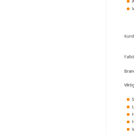
A
V
Kundf
Fall
Bran
Vikti
S
L
H
H
V