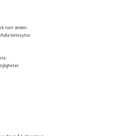
ick runt änden.
fulla betesytor.
ete.
jligheter.