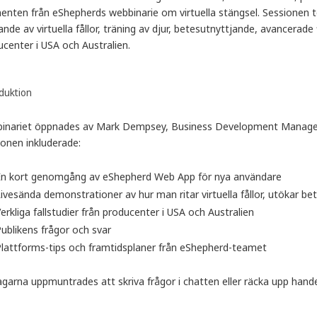
nten från eShepherds webbinarie om virtuella stängsel. Sessionen t
nde av virtuella fållor, träning av djur, betesutnyttjande, avancerade f
center i USA och Australien.
duktion
inariet öppnades av Mark Dempsey, Business Development Manager f
ionen inkluderade:
En kort genomgång av eShepherd Web App för nya användare
ivesända demonstrationer av hur man ritar virtuella fållor, utökar 
erkliga fallstudier från producenter i USA och Australien
ublikens frågor och svar
lattforms-tips och framtidsplaner från eShepherd-teamet
garna uppmuntrades att skriva frågor i chatten eller räcka upp hande