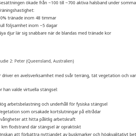
esättningen ökade från ~100 till ~700 aktiva halsband under somma
räningshastighet:
80% tränade inom 48 timmar
ull följsamhet inom ~5 dagar
ya djur lär sig snabbare när de blandas med tränade kor
tudie 2: Peter (Queensland, Australien)
 driver en avelsverksamhet med svår terräng, tät vegetation och vari
r han valde virtuella stängsel:
ög arbetsbelastning och underhåll för fysiska stängsel
egetation som orsakade kortslutningar på eltrådar
vårigheter att hitta pålitlig arbetskraft
 km flodstrand där stängsel är opraktiskt
nskan att förbättra nyttjandet av buskmarker och högkvalitativt be