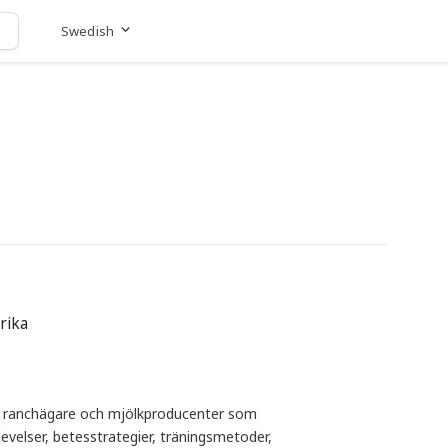
Swedish
Gå till hemsida
rika
r ranchägare och mjölkproducenter som
evelser, betesstrategier, träningsmetoder,