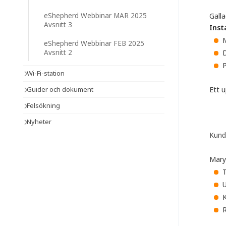
eShepherd Webbinar MAR 2025
Gall
Avsnitt 3
Ins
M
eShepherd Webbinar FEB 2025
Avsnitt 2
D
P
Wi-Fi-station
Guider och dokument
Ett 
Felsökning
Nyheter
Kund
Mary
T
R