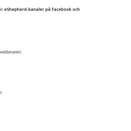
de
eShepherd-kanaler på Facebook och 
ebbinariet.
p: