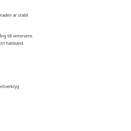
naden är stabil
g till vintervete.
itt halsband
ritverktyg