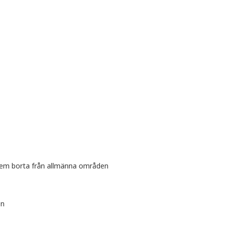
r dem borta från allmänna områden
on