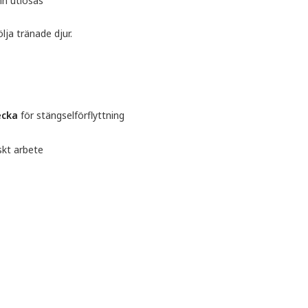
n utlösas
lja tränade djur.
ecka
för stängselförflyttning
skt arbete