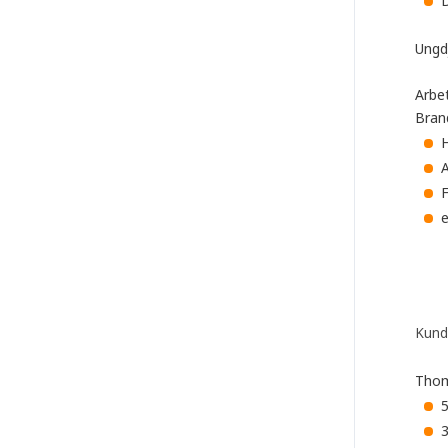
D
Ungdj
Arbe
Brand
H
F
e
Kund
Thom
5
3