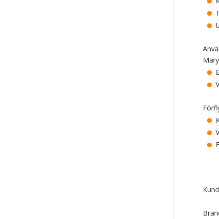
T
U
Anvä
Mary 
E
V
Förf
K
V
F
Kund
Bran