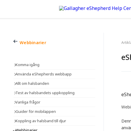
Webbinarier
Artik
eS
Komma igång
Använda eShepherds webbapp
Allt om halsbanden
Test av halsbandets uppkoppling
eShe
Vanliga frågor
Webi
Guider för mobilappen
Koppling av halsband till djur
Denn
använ
Webbinarier