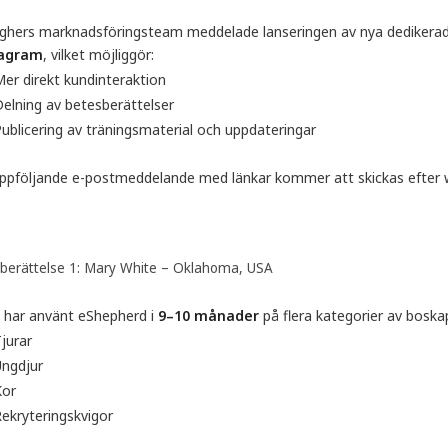
aghers marknadsföringsteam meddelade lanseringen av nya dedikera
tagram
, vilket möjliggör:
er direkt kundinteraktion
elning av betesberättelser
ublicering av träningsmaterial och uppdateringar
uppföljande e-postmeddelande med länkar kommer att skickas efter w
berättelse 1: Mary White – Oklahoma, USA
 har använt eShepherd i
9–10 månader
på flera kategorier av boska
jurar
Ungdjur
Kor
ekryteringskvigor