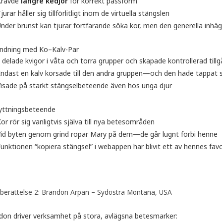
Krävde
längre kedjor
för korrekt passform
jurar håller sig tillförlitligt inom de virtuella stängslen
nder brunst kan tjurar fortfarande söka kor, men den generella inhäg
ndning med Ko–Kalv-Par
delade kvigor i våta och torra grupper och skapade kontrollerad tillgån
ndast en kalv korsade till den andra gruppen—och den hade tappat s
isade på starkt stängselbeteende även hos unga djur
lyttningsbeteende
or rör sig vanligtvis själva till nya betesområden
id byten genom grind ropar Mary på dem—de går lugnt förbi henne
unktionen “kopiera stängsel” i webappen har blivit ett av hennes favo
berättelse 2: Brandon Arpan – Sydöstra Montana, USA
don driver verksamhet på stora, avlägsna betesmarker: