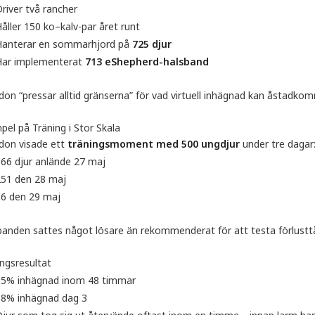
river två rancher
åller 150 ko–kalv-par året runt
Hanterar en sommarhjord på
725 djur
Har implementerat
713 eShepherd-halsband
don “pressar alltid gränserna” för vad virtuell inhägnad kan åstadko
el på Träning i Stor Skala
don visade ett
träningsmoment med 500 ungdjur
under tre dagar
66 djur anlände 27 maj
251 den 28 maj
86 den 29 maj
banden sattes något lösare än rekommenderat för att testa förlusttål
ingsresultat
95% inhägnad inom 48 timmar
98% inhägnad dag 3