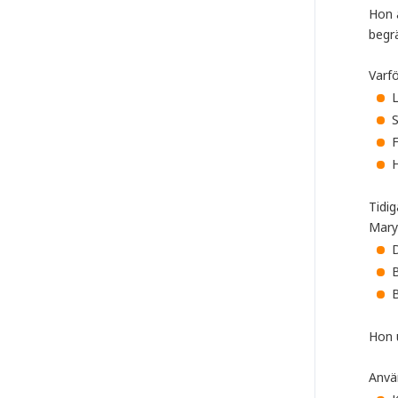
Hon a
begr
Varfö
L
S
F
H
Tidi
Mary
D
B
B
Hon u
Anvä