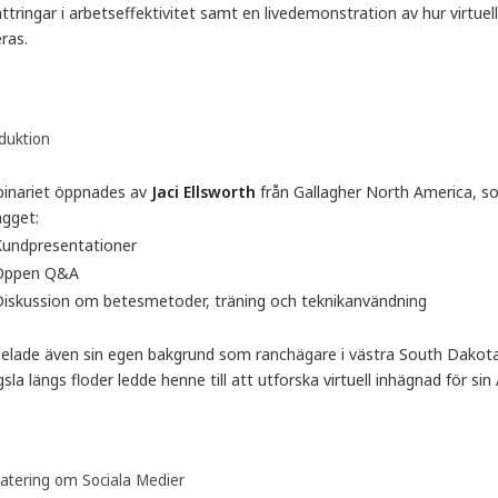
ttringar i arbets­effektivitet samt en livedemonstration av hur virtuell
ras.
duktion
inariet öppnades av
Jaci Ellsworth
från Gallagher North America, s
ägget:
Kundpresentationer
Öppen Q&A
iskussion om betesmetoder, träning och teknikanvändning
 delade även sin egen bakgrund som ranchägare i västra South Dakota
sla längs floder ledde henne till att utforska virtuell inhägnad för s
atering om Sociala Medier