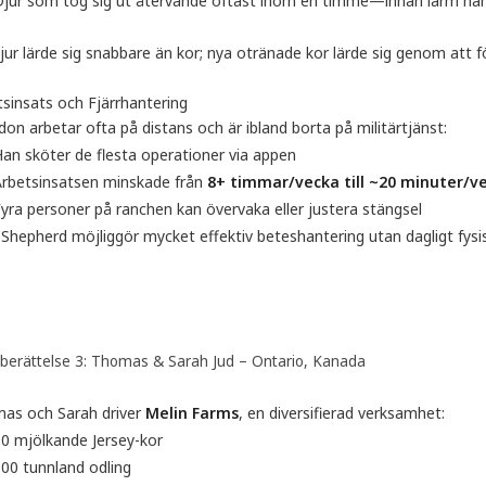
jur som tog sig ut återvände oftast inom en timme—innan larm han
ur lärde sig snabbare än kor; nya otränade kor lärde sig genom att fö
tsinsats och Fjärrhantering
on arbetar ofta på distans och är ibland borta på militärtjänst:
an sköter de flesta operationer via appen
Arbetsinsatsen minskade från
8+ timmar/vecka till ~20 minuter/v
yra personer på ranchen kan övervaka eller justera stängsel
Shepherd möjliggör mycket effektiv beteshantering utan dagligt fysi
berättelse 3: Thomas & Sarah Jud – Ontario, Kanada
as och Sarah driver
Melin Farms
, en diversifierad verksamhet:
0 mjölkande Jersey-kor
00 tunnland odling