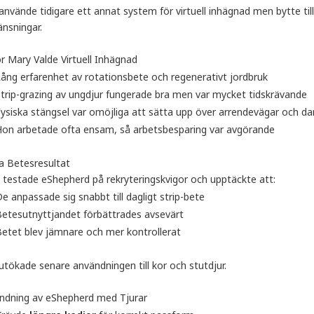
nvände tidigare ett annat system för virtuell inhägnad men bytte til
änsningar.
r Mary Valde Virtuell Inhägnad
ång erfarenhet av rotationsbete och regenerativt jordbruk
trip-grazing av ungdjur fungerade bra men var mycket tidskrävande
ysiska stängsel var omöjliga att sätta upp över arrendevägar och 
on arbetade ofta ensam, så arbetsbesparing var avgörande
ga Betesresultat
 testade eShepherd på rekryteringskvigor och upptäckte att:
e anpassade sig snabbt till dagligt strip-bete
etesutnyttjandet förbättrades avsevärt
etet blev jämnare och mer kontrollerat
tökade senare användningen till kor och stutdjur.
ndning av eShepherd med Tjurar