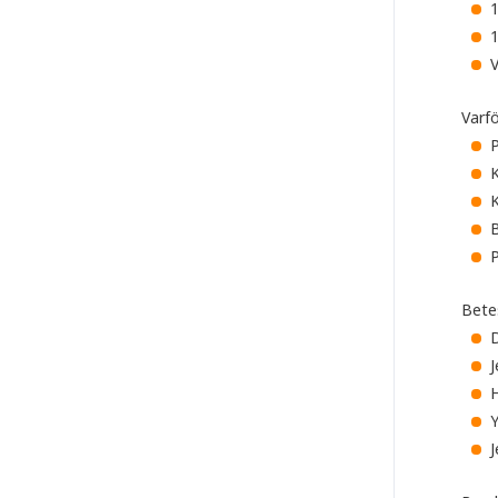
1
Varf
P
K
K
B
P
Bete
D
J
H
J