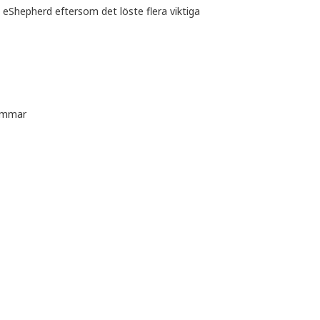
l eShepherd eftersom det löste flera viktiga
dammar