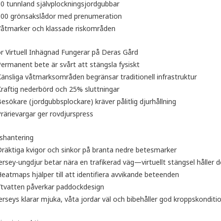
0 tunnland självplockningsjordgubbar
100 grönsakslådor med prenumeration
Våtmarker och klassade riskområden
ör Virtuell Inhägnad Fungerar på Deras Gård
ermanent bete är svårt att stängsla fysiskt
änsliga våtmarksområden begränsar traditionell infrastruktur
raftig nederbörd och 25% sluttningar
esökare (jordgubbsplockare) kräver pålitlig djurhållning
rärievargar ger rovdjurspress
shantering
räktiga kvigor och sinkor på branta nedre betesmarker
ersey-ungdjur betar nära en trafikerad väg—virtuellt stängsel hålle
eatmaps hjälper till att identifiera avvikande beteenden
Ytvatten påverkar paddockdesign
erseys klarar mjuka, våta jordar väl och bibehåller god kroppskonditi