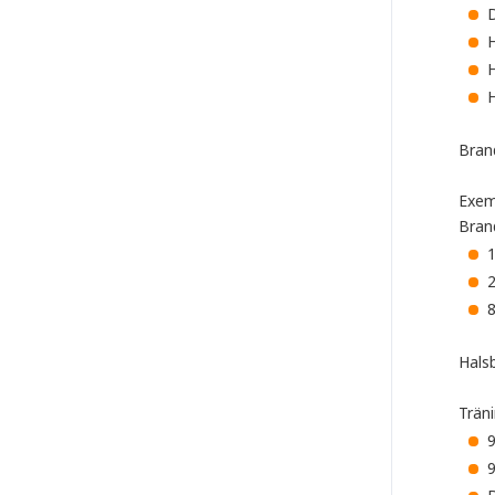
D
H
Bran
Exemp
Bran
1
Hals
Trän