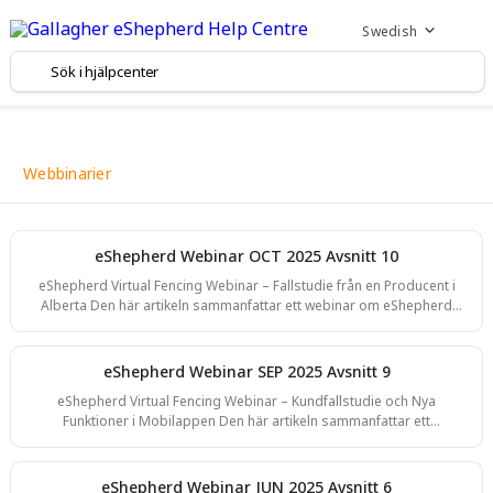
Swedish
Webbinarier
eShepherd Webinar OCT 2025 Avsnitt 10
eShepherd Virtual Fencing Webinar – Fallstudie från en Producent i
Alberta Den här artikeln sammanfattar ett webinar om eShepherd
Virtual Fencing med nordamerikanska presentatören Jaci Ellsworth
och producenten från Alberta Nick Kunick, som delade sina
erfarenheter av bete med eShepherd under torka, buskinvasion och
eShepherd Webinar SEP 2025 Avsnitt 9
regenerativa arbetssätt. Sessionen täckte högdensitetsbete,
eShepherd Virtual Fencing Webinar – Kundfallstudie och Nya
djurträning, torktålighet, vinterplanering och praktisk frågestund.
Funktioner i Mobilappen Den här artikeln sammanfattar ett
Introduktion Sessionen inleddes
webbseminarium som presenterade nya funktioner i eShepherds
mobilapp, tillsammans med en djupgående fallstudie från kunden
Kev i Western Australia, som delade sina erfarenheter av att använda
eShepherd Webinar JUN 2025 Avsnitt 6