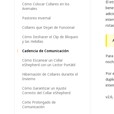
El i
Cómo Colocar Collares en los
bene
Animales
adici
Pastoreo invernal
inter
rota
Collares que Dejan de Funcionar
Cómo Deshacer el Clip de Bloqueo
y las Hebillas
Cadencia de Comunicación
Para 
Cómo Escanear un Collar
noch
eShepherd con un Lector Portátil
Por 
Hibernación de Collares durante el
Invierno
dupl
inter
Cómo Garantizar un Ajuste
Correcto del Collar eShepherd
v2.0,
Corte Prolongado de
Comunicación