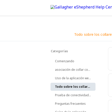
Todo sobre los collare
Volver
Categorías
¡Todo lo que necesitas sab
Comenzando
asociación de collar con animal
Uso de la aplicación web de eShepherd
Todo sobre los collares
Prueba de conectividad de collares
Preguntas frecuentes