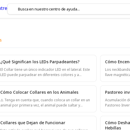
s
¿Qué Significan los LEDs Parpadeantes?
Cómo Encend
er sobre tus collares!
El Collar tiene un único indicador LED en el lateral. Este
Los neckbands
LED puede parpadear en diferentes colores y a
llave magnétic
diferentes velocidades para indicar el estado de
ambas cosas y 
funcionamiento del Collar. El LED parpadea en
Encender un ne
NARANJA- Esto significa que el Collar está intentando
uno de los lad
Cómo Colocar Collares en los Animales
Pastoreo inv
conectarse a la red. Para un Collar celular, la conexión
llave magnética
⚠️ Tenga en cuenta que, cuando coloca un collar en un
Acumulación de
a la red puede tardar entre 10 minutos y más de una
ventana del LE
animal por primera vez, el animal puede saltar y
Pastoreo Invernal Cuando se pastorean
hora. Para un Collar LoRa, el proceso de conexión
ascendente, ret
sacudirse intentando deshacerse del dispositivo
cultivos de in
puede tardar varias horas. Una vez qu
parpadear. El c
alrededor de su cuello. Este comportamiento excitado
(Fodder Beet),
Consejo: si no
normalmente dura solo 20 - 30 segundos antes de
ensuciarse con
Collares que Dejan de Funcionar
Cómo Deshace
que el animal se calme. Por favor, esté preparado para
debe a que el 
Hebillas