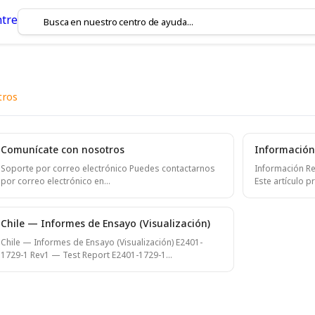
tros
, correo electrónico o
Comunícate con nosotros
Información 
Soporte por correo electrónico Puedes contactarnos
Información Reg
por correo electrónico en
Este artículo p
valladovirtual@digitanimal.es y uno de nuestros
sobre el eShep
representantes de atención al cliente te responderá lo
comercializad
antes posible.
Chile. Su objet
Chile — Informes de Ensayo (Visualización)
autoridades re
Chile — Informes de Ensayo (Visualización) E2401-
transparente d
1729-1 Rev1 — Test Report E2401-1729-1
característica
Rev1.pdf=1100px E2401-1729-2 Rev1 — Test Report
aplicables en C
${frame}E2401-1729-2 Rev1.pdf=1100px
producto Cam