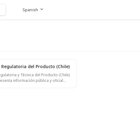
Spanish
Ir al sitio web
Regulatoria del Producto (Chile)
ulatoria y Técnica del Producto (Chile)
resenta información pública y oficial
herd Virtual Fencing Neckband eS1,
o por Gallagher Animal Management
ivo es proporcionar a clientes y
gulatorias una descripción clara y
el producto, junto con sus principales
s técnicas y parámetros inalámbricos
hile. A. Información general del
po