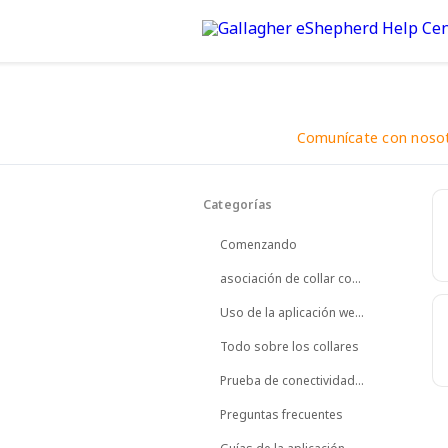
Comunícate con noso
Volver
Categorías
Ponte en contacto por chat
teléfono.
Comenzando
asociación de collar con animal
Uso de la aplicación web de eShepherd
Todo sobre los collares
Prueba de conectividad de collares
Preguntas frecuentes