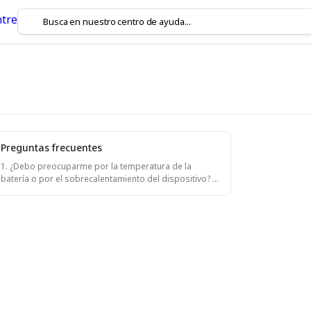
Preguntas frecuentes
í
1. ¿Debo preocuparme por la temperatura de la
batería o por el sobrecalentamiento del dispositivo? El
collar eShepherd utiliza baterías de fosfato de hierro y
litio, conocidas por su resistencia a altas
temperaturas y su química estable. Esto evita
problemas de sobrecalentamiento o de fuga térmica.
2. ¿Puedo conectar la estación base a internet usando
un terminal Starlink? Sí. Aunque no ofrecemos una
solución completa, permitimos la conectividad entre la
estación base de eShepherd y un