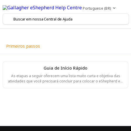
Portuguese (BR)
Primeiros passos
Guia de Início Rápido
As etapas a seguir oferecem uma lista muito curta e objetiva das
atividades que você precisará concluir para colocar o eShepherd em
funcionamento! Para mais informações, role a página para baixo
para encontrar a descrição de cada etapa. Carregar as baterias dos
Colares via Energia Solar (2 – 3 dias). Instalar a Estação Base
(quando aplicável). Aprender a operação básica do eShepherd Web
App. Sair da hibernação (ou ligar) os Colares. Confirmar que todos
estão se comuni