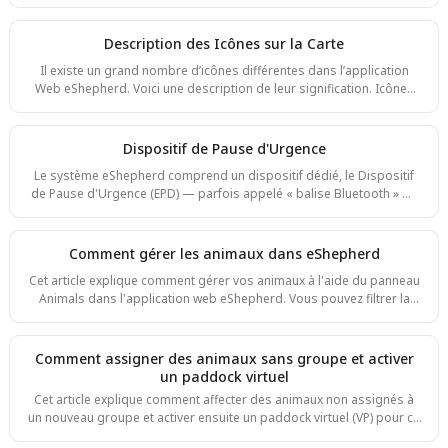
réagissent à leur environnement. Cette recherche a abouti à un
algorithme d'entraînement breveté, conçu pour offrir à l'animal de la
prévisibilité et du contrôle. Bien que ce programme d'entraînement
Description des Icônes sur la Carte
automatisé réduise le besoin d'intervention de l'opérateur, il
Il existe un grand nombre d’icônes différentes dans l’application
nécessite de comprendre comment les bovins pensent, comment ils
Web eShepherd. Voici une description de leur signification. Icônes
apprennent et quels signes vous indiquen
d’animaux Symbole Type Description Collier – Non attribué Le
triangle vert indique un collier qui n’est pas associé à un animal.
Dans cet état, le collier ne peut effectuer aucun travail de clôture
Dispositif de Pause d'Urgence
virtuelle.
Le système eShepherd comprend un dispositif dédié, le Dispositif
de Pause d'Urgence (EPD) — parfois appelé « balise Bluetooth » —,
qui vous permet de suspendre immédiatement la clôture virtuelle de
vos animaux directement à la ferme, sans connexion Internet ni
accès à l'application. L'EPD est soit monté à un emplacement fixe sur
Comment gérer les animaux dans eShepherd
votre propriété, soit transporté dans un véhicule agricole. Les
Cet article explique comment gérer vos animaux à l'aide du panneau
emplacements fixes se trouvent généralement près d'un point d'eau,
Animals dans l'application web eShepherd. Vous pouvez filtrer la
d'un portail ou d'une zone à fort
liste des animaux, afficher les détails de chaque animal, voir les
traces des animaux, créer et modifier des enregistrements
d'animaux, supprimer des animaux, et gérer l'activation du Virtual
Comment assigner des animaux sans groupe et activer
Paddock (VP), y compris pour les animaux sans groupe. Visualisation
un paddock virtuel
des détails de l'animal Étape 1. Sélectionnez Animals dans la barre
Cet article explique comment affecter des animaux non assignés à
de navigation supérieure po
un nouveau groupe et activer ensuite un paddock virtuel (VP) pour ce
groupe. La liste Animals with No Mob dans le panneau Mobs permet