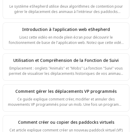
dans le fuseau horaire local de votre appareil, quelle que soit l'heure
Le système eShepherd utilise deux algorithmes de contention pour
affichée sur votre ordinateur portable, téléphone ou tablette. Par
gérer le déplacement des animaux à l'intérieur des paddocks
exemple, si votre exploitatio
virtuels : Standard Containment et Return to Paddock. Comprendre le
fonctionnement de chacun vous aide à gérer vos animaux en toute
sécurité et efficacement. 1. Standard Containment Lorsqu'un animal
Introduction à l’application web eShepherd
s'approche de la limite d'une clôture virtuelle, le collier émet un
Lisez cette vidéo en mode plein écran pour découvrir le
signal sonore précisément au niveau de la ligne de clôture tracée.
fonctionnement de base de l'application web. Notez que cette vidéo
Signal sonore
est basée sur une ancienne version — du contenu mis à jour arrive
prochainement. Introduction à l’application web eShepherd Pour
commencer Pour commencer à utiliser l’application web eShepherd,
Utilisation et Compréhension de la Fonction de Suivi
ouvrez votre navigateur et rendez-vous sur
Emplacement : onglets "Animals" et "Mobs" La fonction "Suivi" vous
www.app.eshepherd.com
permet de visualiser les déplacements historiques de vos animaux.
Pour utiliser cette fonction, sélectionnez jusqu’à 5 animaux (dans le
menu Animals) et cliquez sur 'Suivi' dans le menu d’actions en bas.
Par défaut, elle affichera les suivis de ces animaux sur les dernières
Comment gérer les déplacements VP programmés
24 heures. Vous pouvez étendre cette période jusqu’à un davantage.
Ce guide explique comment créer, modifier et annuler des
Vous pouvez revenir à n’importe quelle date en ajustant la date de
mouvements VP programmés pour un mob. Une fois un programme
début. Les li
configuré, eShepherd déplace le mob automatiquement à chaque
heure planifiée sans que vous ayez besoin d'être présent. Vous
pouvez enchaîner autant de mouvements que nécessaire, ajuster les
Comment créer ou copier des paddocks virtuels
horaires après coup et annuler des mouvements individuels ou
Cet article explique comment créer un nouveau paddock virtuel (VP)
l'ensemble du programme. Pour une introduction rapide à la