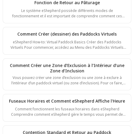
l'alerte. Charge de la batterie et alertes Les alertes de batterie
Fonction de Retour au Pâturage
peuvent être consultées aussi bien dans le menu Animals que dans
Le système eShepherd possède différents modes de
le menu Unfitted Neckbands. Selon vos paramètres d'affichage
fonctionnement et il est important de comprendre comment ces
(Table, C
modes fonctionnent pour contenir et gérer vos animaux.
Commençons par quelques définitions afin de bien comprendre la
terminologie que nous allons utiliser. Les lignes blanches
Comment Créer (dessiner) des Paddocks Virtuels
représentent les clôtures physiques. Les lignes orange représentent
eShepherd How-to: Virtual Paddock Basics Créer des Paddocks
les clôtures virtuelles actives.
Virtuels Pour commencer, accédez au Menu des Paddocks Virtuels
(VP). Vous verrez peut-être déjà certains paddocks sur votre
propriété – certains actifs, d’autres simplement répertoriés. Pour
créer un nouveau paddock virtuel, cliquez sur le bouton Créer (le
Comment Créer une Zone d’Exclusion à l’Intérieur d’une
signe plus) pour ouvrir l’outil de dessin. Commencez par
Zone d’Inclusion
sélectionner une Zo
Vous pouvez créer une zone d’exclusion ou une zone à exclure à
l’intérieur d’un paddock virtuel (ou zone d’inclusion). Pour ce faire,
commencez par créer votre paddock virtuel comme vous le feriez
normalement. Une fois que vous avez défini les limites de votre
paddock virtuel (votre zone d’inclusion, abrégée IZ) et que vous avez
Fuseaux Horaires et Comment eShepherd Affiche l'Heure
“fermé” la forme en cliquant de nouveau sur le point de départ, votre
Comment fonctionnent les fuseaux horaires dans eShepherd
curseur n’est plus attaché à l’outil de dessin de polygones. Allez
Comprendre comment eShepherd gère le temps vous permet de
maintenant sur le côté g
garder le contrôle, surtout lorsque vous gérez votre exploitation à
distance ou depuis un fuseau horaire différent. Quelle heure affiche
eShepherd ? Toutes les heures dans l'application sont affichées
Contention Standard et Retour au Paddock