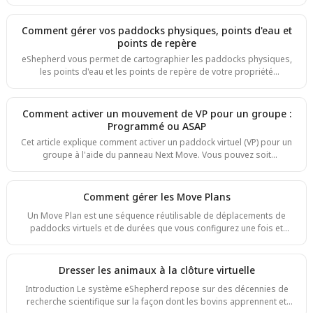
(cellules hexagonales). L'orange foncé signifie que les animaux ont
campé ou pâturé intensément à cet endroit. L'orange clair signifie
qu'ils sont passés par là. Le gris signifie peu ou pas d'activité
Comment gérer vos paddocks physiques, points d'eau et
enregistrée. C'est un moyen rapide de visualiser la pression de
points de repère
pâturage, les zones de repos et les pâturages sous-utilisés d'un
eShepherd vous permet de cartographier les paddocks physiques,
coup d'œil. Le Heatmap est disponible depui
les points d'eau et les points de repère de votre propriété
directement sur la carte. Une fois enregistrés, vous pouvez les
modifier ou les supprimer à tout moment au fur et à mesure que
votre propriété évolue. Les paddocks physiques et les points d'eau
Comment activer un mouvement de VP pour un groupe :
peuvent être tracés sur la carte ou importés depuis un fichier KML si
Programmé ou ASAP
vous avez déjà vos limites dans un autre système. Vous pouvez
Cet article explique comment activer un paddock virtuel (VP) pour un
accéder aux paddocks physiques, aux points d'eau
groupe à l'aide du panneau Next Move. Vous pouvez soit
programmer un ou plusieurs mouvements à l'avance afin que le
groupe passe automatiquement d'un VP à l'autre aux horaires
définis, soit activer un VP immédiatement avec Maintenant. Ce guide
Comment gérer les Move Plans
concerne l'application web. Sur téléphone ou tablette, les étapes
Un Move Plan est une séquence réutilisable de déplacements de
sont différentes, consultez plutôt Comment planifier un déplacement
paddocks virtuels et de durées que vous configurez une fois et
de troupeau dans l’application mobile
appliquez selon vos besoins. Plutôt que de construire un calendrier
de déplacements from scratch à chaque fois, vous créez un plan qui
reflète votre rotation prévue — qu'il s'agisse d'un schéma
Dresser les animaux à la clôture virtuelle
saisonnier, d'une rotation hebdomadaire ou de tout autre
Introduction Le système eShepherd repose sur des décennies de
programme de pâturage — puis vous le planifiez pour un mob
recherche scientifique sur la façon dont les bovins apprennent et
quand vous êtes prêt. Les modifications apportées à un Move Plan