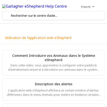
French
Utilisation de l’application web eShepherd
Comment Introduire vos Animaux dans le Système
eShepherd
Dans cette vidéo, vous apprendrez à configurer votre paddock
d'entraînement virtuel et à introduire vos animaux dans le système
eShepherd. eShepherd Tutoriel : Dressage des animaux Introduire
les animaux à la clôture virtuelle Lorsque vous introduisez des
animaux au système eShepherd, il est important de les entraîner à
Description des alertes
réagir correctement à la clôture virtuelle. Après avoir posé les
L'application web eShepherd affichera un certain nombre d'alertes
colliers sur les animaux et les avoir associés à leurs étiquettes
différentes dans le menu Animals pour mettre en évidence certaines
d'identific
conditions. Si vous passez le pointeur de votre souris sur l'icône
d'alerte, une fenêtre contextuelle s'affichera avec une description de