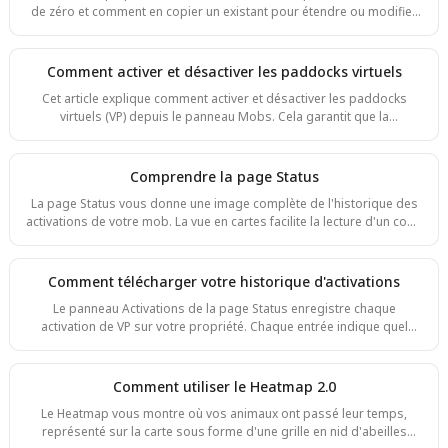
de zéro et comment en copier un existant pour étendre ou modifier
création de votre premier mouvement programmé, consultez
une zone de pâturage. Créer un paddock virtuel Pour créer un
nouveau paddock virtuel, ouvrez le panneau VPs et appuyez sur
l'icône plus dans la barre d'outils inférieure. Étape 1. Donnez un nom
Comment activer et désactiver les paddocks virtuels
au VP. Le panneau affiche la Total Area, la Grazing Area et les
Cet article explique comment activer et désactiver les paddocks
Watering Points — ces valeurs se mettent à jour en temps réel au fur
virtuels (VP) depuis le panneau Mobs. Cela garantit que la
et à mesur
commande est appliquée de manière uniforme à tous les animaux
du mob. Gardez à l'esprit que l'activation et la désactivation ne sont
pas instantanées. Une fois la commande envoyée, il faut un certain
Comprendre la page Status
temps avant que tous les colliers confirment, car cela dépend de la
La page Status vous donne une image complète de l'historique des
cadence de vos colliers et de la couverture sur la propriété. Soyez
activations de votre mob. La vue en cartes facilite la lecture d'un coup
patient pendant ce temps et évitez d'env
d'oeil, avec des points à code couleur montrant le statut de chaque
animal dans chaque activation. Si vous préférez l'ancienne
disposition, vous pouvez revenir à la vue tableau à tout moment en
Comment télécharger votre historique d'activations
utilisant l'icône en haut à droite du panneau Status.
Le panneau Activations de la page Status enregistre chaque
activation de VP sur votre propriété. Chaque entrée indique quel
mob s'est déplacé, dans quel paddock il se trouvait et quand cela a
commencé. Vous pouvez filtrer par mob, VP ou statut, puis
télécharger les résultats en CSV. Pratique pour les bilans de rotation
Comment utiliser le Heatmap 2.0
de pâturage, la tenue de registres ou la transmission des données à
Le Heatmap vous montre où vos animaux ont passé leur temps,
votre conseiller agricole, vétérinaire ou toute autre personne qui en
représenté sur la carte sous forme d'une grille en nid d'abeilles
a besoin. Vous pouvez basculer entre la