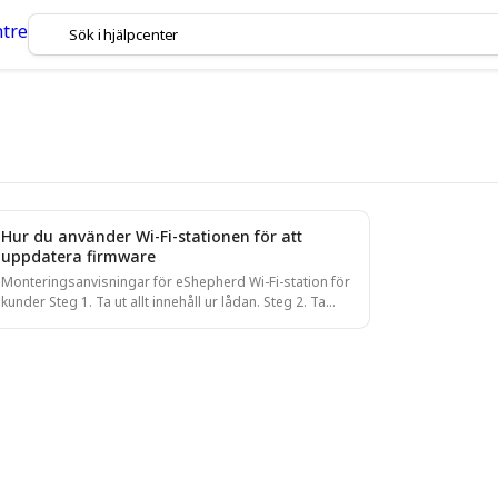
pdateringar av dina LoRa-
Hur du använder Wi-Fi-stationen för att
uppdatera firmware
Monteringsanvisningar för eShepherd Wi-Fi-station för
kunder Steg 1. Ta ut allt innehåll ur lådan. Steg 2. Ta
bort kabelgenomföringen från antennenheten (a) och
för ethernetkabeln genom kabelgenomföringen. Sätt in
ethernetkabeln i uttaget (b).