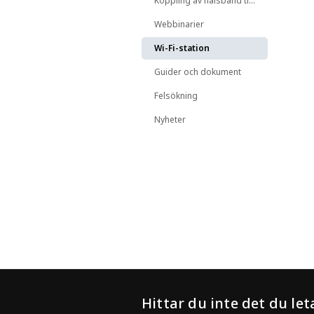
Koppling av halsband till djur
Webbinarier
Wi-Fi-station
Guider och dokument
Felsökning
Nyheter
Hittar du inte det du let