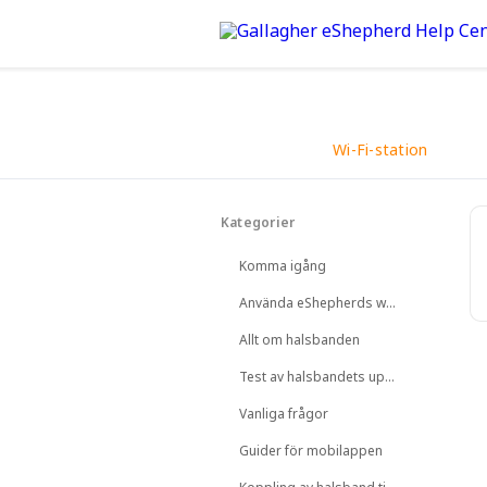
Wi-Fi-station
Tillbaka
Kategorier
Används för firmware-up
halsband.
Komma igång
Använda eShepherds webbapp
Allt om halsbanden
Test av halsbandets uppkoppling
Vanliga frågor
Guider för mobilappen