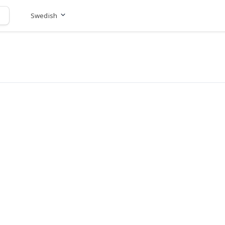
Swedish
Gå till hemsida